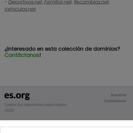
-
Deportivos.net,
Familiar.net,
Recambios.net,
Vehiculos.net
¿Interesado en esta colección de dominios?
Contáctanos
!
Nosotros
Contáctanos
Todos los derechos reservados
2022