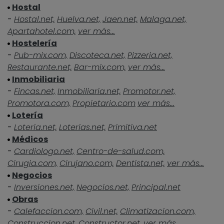
Hostal
-
Hostal.net,
Huelva.net,
Jaen.net,
Malaga.net,
Apartahotel.com,
ver más...
Hostelería
-
Pub-mix.com,
Discoteca.net,
Pizzeria.net,
Restaurante.net,
Bar-mix.com,
ver más...
Inmobiliaria
-
Fincas.net,
Inmobiliaria.net,
Promotor.net,
Promotora.com,
Propietario.com
ver más...
Lotería
-
Loteria.net,
Loterias.net,
Primitiva.net
Médicos
-
Cardiologo.net,
Centro-de-salud.com,
Cirugia.com,
Cirujano.com,
Dentista.net,
ver más...
Negocios
-
Inversiones.net,
Negocios.net,
Principal.net
Obras
-
Calefaccion.com,
Civil.net,
Climatizacion.com,
Construccion.net,
Constructor.net,
ver más...