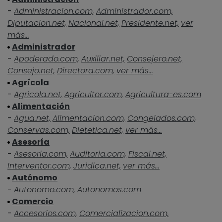
-
Administracion.com,
Administrador.com,
Diputacion.net,
Nacional.net,
Presidente.net,
ver
más...
Administrador
-
Apoderado.com,
Auxiliar.net,
Consejero.net,
Consejo.net,
Directora.com,
ver más...
Agrícola
-
Agricola.net,
Agricultor.com,
Agricultura-es.com
Alimentación
-
Agua.net,
Alimentacion.com,
Congelados.com,
Conservas.com,
Dietetica.net,
ver más...
Asesoría
-
Asesoria.com,
Auditoria.com,
Fiscal.net,
Interventor.com,
Juridica.net,
ver más...
Autónomo
-
Autonomo.com,
Autonomos.com
Comercio
-
Accesorios.com,
Comercializacion.com,